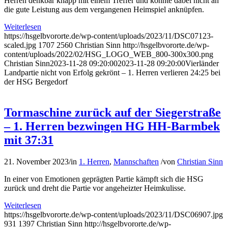
Herren denkbar knapp mit einem Treffer und konnte dabei nicht an
die gute Leistung aus dem vergangenen Heimspiel anknüpfen.
Weiterlesen
https://hsgelbvororte.de/wp-content/uploads/2023/11/DSC07123-
scaled.jpg
1707
2560
Christian Sinn
http://hsgelbvororte.de/wp-
content/uploads/2022/02/HSG_LOGO_WEB_800-300x300.png
Christian Sinn
2023-11-28 09:20:00
2023-11-28 09:20:00
Vierländer
Landpartie nicht von Erfolg gekrönt – 1. Herren verlieren 24:25 bei
der HSG Bergedorf
Tormaschine zurück auf der Siegerstraße
– 1. Herren bezwingen HG HH-Barmbek
mit 37:31
21. November 2023
/
in
1. Herren
,
Mannschaften
/
von
Christian Sinn
In einer von Emotionen geprägten Partie kämpft sich die HSG
zurück und dreht die Partie vor angeheizter Heimkulisse.
Weiterlesen
https://hsgelbvororte.de/wp-content/uploads/2023/11/DSC06907.jpg
931
1397
Christian Sinn
http://hsgelbvororte.de/wp-