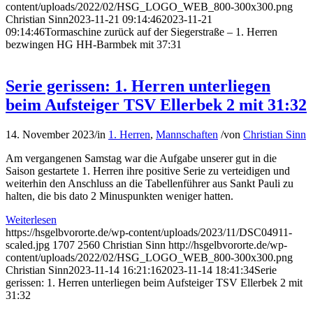
content/uploads/2022/02/HSG_LOGO_WEB_800-300x300.png
Christian Sinn
2023-11-21 09:14:46
2023-11-21
09:14:46
Tormaschine zurück auf der Siegerstraße – 1. Herren
bezwingen HG HH-Barmbek mit 37:31
Serie gerissen: 1. Herren unterliegen
beim Aufsteiger TSV Ellerbek 2 mit 31:32
14. November 2023
/
in
1. Herren
,
Mannschaften
/
von
Christian Sinn
Am vergangenen Samstag war die Aufgabe unserer gut in die
Saison gestartete 1. Herren ihre positive Serie zu verteidigen und
weiterhin den Anschluss an die Tabellenführer aus Sankt Pauli zu
halten, die bis dato 2 Minuspunkten weniger hatten.
Weiterlesen
https://hsgelbvororte.de/wp-content/uploads/2023/11/DSC04911-
scaled.jpg
1707
2560
Christian Sinn
http://hsgelbvororte.de/wp-
content/uploads/2022/02/HSG_LOGO_WEB_800-300x300.png
Christian Sinn
2023-11-14 16:21:16
2023-11-14 18:41:34
Serie
gerissen: 1. Herren unterliegen beim Aufsteiger TSV Ellerbek 2 mit
31:32