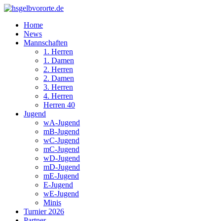
Home
News
Mannschaften
1. Herren
1. Damen
2. Herren
2. Damen
3. Herren
4. Herren
Herren 40
Jugend
wA-Jugend
mB-Jugend
wC-Jugend
mC-Jugend
wD-Jugend
mD-Jugend
mE-Jugend
E-Jugend
wE-Jugend
Minis
Turnier 2026
Partner