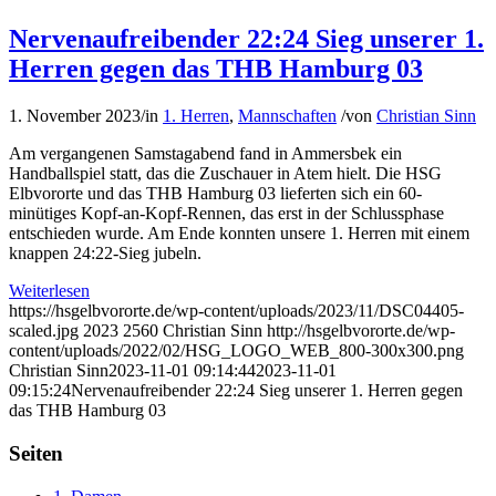
Nervenaufreibender 22:24 Sieg unserer 1.
Herren gegen das THB Hamburg 03
1. November 2023
/
in
1. Herren
,
Mannschaften
/
von
Christian Sinn
Am vergangenen Samstagabend fand in Ammersbek ein
Handballspiel statt, das die Zuschauer in Atem hielt. Die HSG
Elbvororte und das THB Hamburg 03 lieferten sich ein 60-
minütiges Kopf-an-Kopf-Rennen, das erst in der Schlussphase
entschieden wurde. Am Ende konnten unsere 1. Herren mit einem
knappen 24:22-Sieg jubeln.
Weiterlesen
https://hsgelbvororte.de/wp-content/uploads/2023/11/DSC04405-
scaled.jpg
2023
2560
Christian Sinn
http://hsgelbvororte.de/wp-
content/uploads/2022/02/HSG_LOGO_WEB_800-300x300.png
Christian Sinn
2023-11-01 09:14:44
2023-11-01
09:15:24
Nervenaufreibender 22:24 Sieg unserer 1. Herren gegen
das THB Hamburg 03
Seiten